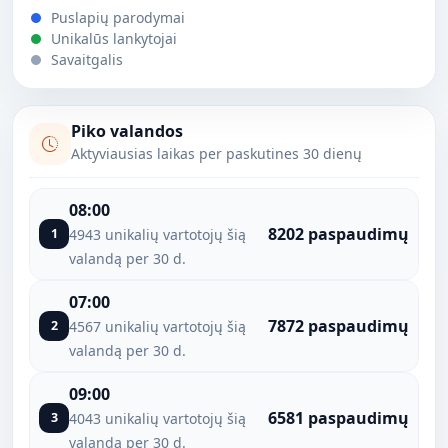
Puslapių parodymai
Unikalūs lankytojai
Savaitgalis
Piko valandos
Aktyviausias laikas per paskutines 30 dienų
08:00
8202 paspaudimų
1
4943 unikalių vartotojų šią
valandą per 30 d.
07:00
7872 paspaudimų
2
4567 unikalių vartotojų šią
valandą per 30 d.
09:00
6581 paspaudimų
3
4043 unikalių vartotojų šią
valandą per 30 d.