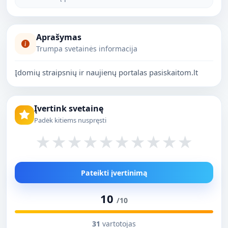
Aprašymas
Trumpa svetainės informacija
Įdomių straipsnių ir naujienų portalas pasiskaitom.lt
Įvertink svetainę
Padėk kitiems nuspręsti
★
★
★
★
★
★
★
★
★
★
Pateikti įvertinimą
10
/10
31
vartotojas