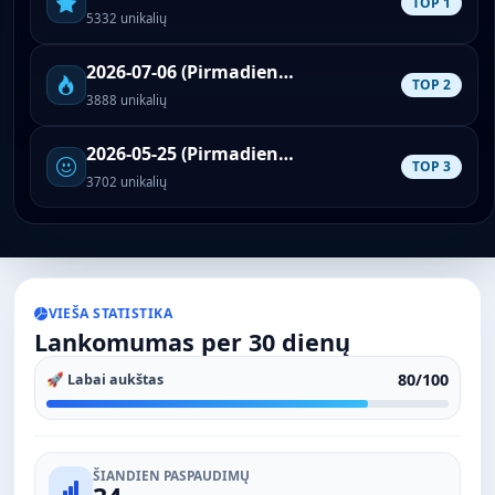
TOP 1
5332 unikalių
2026-07-06 (Pirmadienis)
TOP 2
3888 unikalių
2026-05-25 (Pirmadienis)
TOP 3
3702 unikalių
VIEŠA STATISTIKA
Lankomumas per 30 dienų
80/100
🚀 Labai aukštas
ŠIANDIEN PASPAUDIMŲ