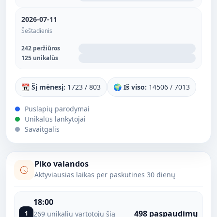
2026-07-11
Šeštadienis
242 peržiūros
125 unikalūs
📆 Šį mėnesį:
1723 / 803
🌍 Iš viso:
14506 / 7013
Puslapių parodymai
Unikalūs lankytojai
Savaitgalis
Piko valandos
Aktyviausias laikas per paskutines 30 dienų
18:00
498 paspaudimų
1
269 unikalių vartotojų šią