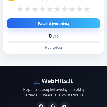
★
★
★
★
★
★
★
★
★
★
Pateikti įvertinimą
0
/10
0
vartotojų
WebHits.lt
Populiariausių lietuviškų projektų
reitingai ir realaus laiko statistika