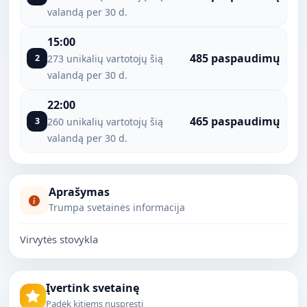
valandą per 30 d.
15:00
485 paspaudimų
2
273 unikalių vartotojų šią
valandą per 30 d.
22:00
465 paspaudimų
3
260 unikalių vartotojų šią
valandą per 30 d.
Aprašymas
Trumpa svetainės informacija
Virvytės stovykla
Įvertink svetainę
Padėk kitiems nuspręsti