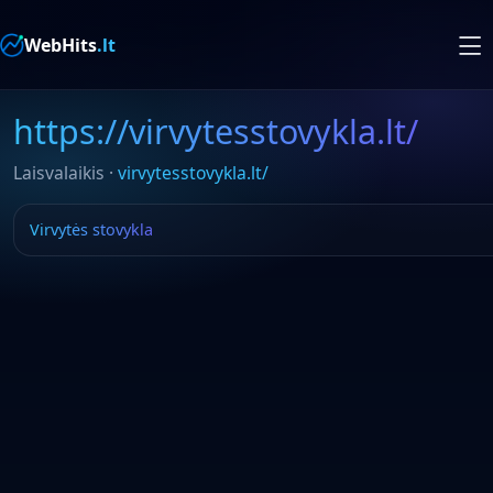
WebHits
.lt
https://virvytesstovykla.lt/
Laisvalaikis ·
virvytesstovykla.lt/
Virvytės stovykla