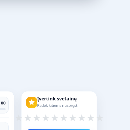
Įvertink svetainę
100
Padėk kitiems nuspręsti
★
★
★
★
★
★
★
★
★
★