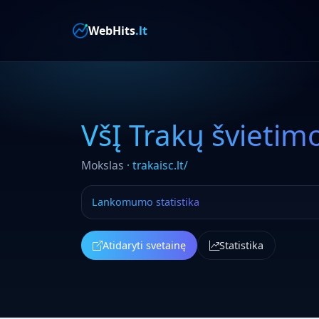
WebHits
.lt
VšĮ Trakų švietim
Mokslas ·
trakaisc.lt/
Lankomumo statistika
Atidaryti svetainę
Statistika