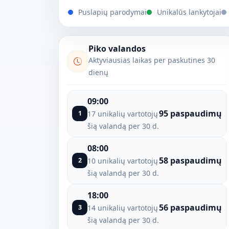
Puslapių parodymai
Unikalūs lankytojai
Piko valandos
Aktyviausias laikas per paskutines 30
dienų
09:00
95 paspaudimų
1
17 unikalių vartotojų
šią valandą per 30 d.
08:00
58 paspaudimų
2
10 unikalių vartotojų
šią valandą per 30 d.
18:00
56 paspaudimų
3
14 unikalių vartotojų
šią valandą per 30 d.