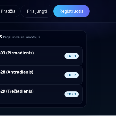
Pradžia
Prisijungti
Registruotis
S
Pagal unikalius lankytojus
-03 (Pirmadienis)
TOP 1
-28 (Antradienis)
TOP 2
29 (Trečiadienis)
TOP 3