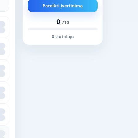
Pateikti įvertinimą
0
/10
0
vartotojų